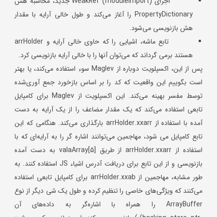
اجرای WeakRef (moduleImport) جدید، محاسبه هش
PropertyDictionary را آغاز می‌کند و طول خالی آرایه با مقدار
هش بازنویسی می‌شود.
تابع ماشه، اشیایی را که حاوی خالی آرایه و arrHolder
هستند برمی گرداند که می‌توان آنها را با خالی آرایه بازنویسی کرد.
پس از این، اکسپلویت دوباره از Maglev سوء استفاده می‌کند، یا بهتر
است بگوییم این واقعیت که کد را بر اساس بازخورد جمع آوری‌شده
توسط مفسر بهینه می‌کند. این اکسپلویت از Maglev برای کامپایل
تابعی استفاده می‌کند که یک مقدار مضاعف را از یک آرایه به دست
آمده با استفاده از arrHolder.xxarr بارگذاری می‌کند. هنگامی که این
تابع کامپایل می شود، مهاجمین می‌توانند اشاره گر را به آرایه‌ای که با
استفاده از arrHolder.xxarr از طریق valaArray[5] به دست آمده
بازنویسی و از این تابع برای دریافت آدرس اشیاء JS استفاده کنند. به
طور مشابه، مهاجمین از arrHolder.xxab برای کامپایل تابعی استفاده
می‌کنند که ویژگی‌های خاصی را تنظیم کرده و طول یک شی دیگر از نوع
ArrayBuffer را همراه با اشاره‌گر به داده‌های آن