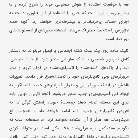
هم با موفقیت استفاده از هوش مصنوعی مولد را شروع کرده و ما
پیش‌بینی‌مان این است که حتی با استفاده از این فناوری دست به
اجرای حملات پرجزئیات‌تر و پیشرفته‌تری خواهند زد. آنچه حمله
لازاورس را مشخصاً خطرناک می‌کند، استفاده مکررشان از اکسپلویت‌های
روز صفر است.
کلیک ساده روی یک لینک شلکه اجتماعی یا ایمیل می‌تواند به دستکار
کامل کامپیوتر شخصی یا شبکه سازمانی منجر شود. از حیث تاریخی،
نیمی از باگ‌های کشف‌شده یا اکسپلویت‌شده در گوگل کروم و سایر
مرورگرهای وبی کامپایلرهای خود را تحت‌الشعاع قرار دادند. تغییرات
فاحش در پایه کد مرورگر وبی و معرفی کامپایلرهای جدید JIT ناگزیر به
ایجاد کلی آسیب‌پذیری جدید منجر می‌شود. آنچه کاربران نهایی باید
برای این مسئله انجام دهند چیست؟ خوب، راستش گوگل که به
افزودن کامپایلرهای جدید JIT ادامه خواهد داد و همچنین اج
مایکروساف هم هرگز از آن استفاده نخواهد کرد. اما منصفانه است که
بگوییم سندباکس تازه‌معرفی‌شده V8 ممکن است در متوقف کردن
اکسپلویت باگ‌های داخل کامپایلرها موفق عمل کند. وقتی کمی بالغ‌تر