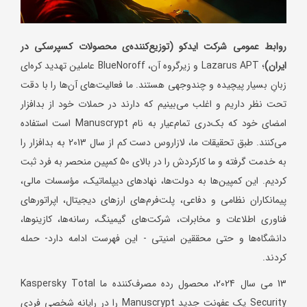
روابط عمومی شرکت ایدکو (توزیع‌کننده‌ی محصولات کسپرسکی در
ایران)
؛ Lazarus APT و زیرگروه آن، BlueNoroff عاملین تهدید کره‌ای
زبانِ بسیار پیچیده و چندوجهی‌ هستند. ما فعالیت‌های آن‌ها را با دقت
تحت نظر داریم و اغلب می‌بینیم که دارند در حملات خود از بدافزار
امضای خود که بک‌دری تمام‌عیار به نام Manuscrypt است استفاده
می‌کنند. طبق تحقیقات ما، لازاروس دست کم از سال 2013 به بدافزار را
به خدمت گرفته و ما کارکردش را در بالای 50 کمپین منحصر به فرد ثبت
کردیم. این کمپین‌ها به دولت‌ها، نهادهای دیپلماتیک، مؤسسات مالی،
پیمانکاران نظامی و دفاعی، پلت‌فرم‌های ارزهای دیجیتال، اپراتورهای
فناوری اطلاعات و مخابرات، شرکت‌های گیمینگ، رسانه‌ها، کازینوها،
دانشگاه‌ها و حتی محققین امنیتی - این فهرست ادامه دارد- حمله
کردند.
13 می سال 2024، محصول رده مصرف‌کننده ما Kaspersky Total
Security یک عفونت جدید Manuscrypt را در رایانه شخصی فردی