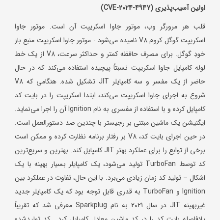
اولین آسیب‌پذیری (
CVE-2024-4947
)
قلب هر مرورگر وب، موتور جاوا اسکریپت آن است. موتور جاوا
اسکریپت گوگل کروم V8 نامیده می‌شود - موتور جاوا اسکریپت منبع باز
خودِ گوگل. برای مصرف حافظه کمتر و حداکثر سرعت، V8 از یک خط
لوله کامپایل جاوا اسکریپت نسبتاً پیچیده استفاده می‌کند که در حال
حاضر از یک مفسر و سه کامپایلر JIT تشکیل شده. هنگامی که V8
شروع به اجرای جاوا اسکریپت می‌کند، ابتدا اسکریپت را در بایت کد
کامپایل کرده و با استفاده از مفسری به نام Ignition آن را اجرا می‌نماید.
ایگنیشن یک ماشین مبتنی بر رجیستر با چندین صد دستورالعمل است.
در حین اجرای بایت کد، V8 بر رفتار برنامه نظارت کرده و ممکن است
برخی از توابع را برای عملکرد بهتر JIT کامپایل کند. بهترین و سریع‌ترین
کد توسط TurboFan تولید می‌شود، یک کامپایلر بسیار بهینه با یک
اشکال – تولید کد زمان زیادی می‌برد. با این حال، تفاوت در عملکرد بین
Ignition و TurboFan به قدری قابل توجه بود که یک کامپایلر جدید
غیربهینه JIT در سال 2021 به نام Sparkplug معرفی شد که تقریباً
بلافاصله بایت کد را در کد ماشین معادل کامپایل کرد. کد تولیدشده