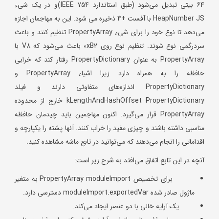
64 بیتی تبدیل می‌شود (طبق استاندارد IEEE 754)و در یک شیء
HeapNumber JS با آفست +4 ذخیره می شود. این به مهاجمان اجازه
می‌دهد تا نوع خود را برای شیء PropertyArray تنظیم کنند و باعث
سردرگمی نوع شوند. تنظیم نوع روی 0xB2 باعث می‌شود که V8 با
PropertyArray به عنوان PropertyDictionary رفتار کند که خرابی
حافظه را به همراه دارد زیرا اشیاء PropertyArray و
PropertyDictionary اندازه‌های متفاوتی دارند و فیلد
kLengthAndHashOffset PropertyDictionary خارج از محدوده
PropertyArray قرار می‌گیرد. اکنون مهاجمین باید چیدمان حافظه
مناسبی داشته باشند و چیزی مفید را خراب کنند. آنها پشته را یکپارچه و
اقداماتی را انجام می‌دهند که می‌توانید در تابع ماشه مشاهده کنید.
آنچه در این تابع اتفاق می‌افتد به شرح زیر است:
برای تخصیص PropertyArray moduleImport به متغیر
ماژول صادر شده moduleImport.exportedVar دسترسی دارد.
یک آرایه خالی با دو عنصر ایجاد می‌کند.