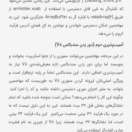
backing_store_ptr) ) بازنویسی می‌کند. این زمانی ممکن می‌شود
که اشاره‌گر به شی قابل دسترسی با استفاده از arrHolder.xxab از
طریق valaArray[6] با اشاره گر به ArrayBuffer جایگزین شود. این به
مهاجمین امکان دسترسی خواندن و نوشتن به کل فضای آدرس فرآیند
کروم را می‌دهد.
آسیب‌پذیری دوم (دور زدن سندباکس
V8
)
در این مرحله، مهاجمین می‌توانند مموری را از جاوا اسکریپت بخوانند و
بنویسند اما برای دور زدن سندباکس تازه معرفی‌شده‌ی V8 نیاز به
آسیب‌پذیری اضافی دارند. این سندباکس تماماً بر پایه نرم‌افزار است و
ویژگی اصلی‌اش ایزوله کردن مموری V8 به طوریست که مهاجمین
نتوانند به سایر اجزای موری دسترسی داشته باشند و کد را اجرا کنند.
چگونه این کار را انجام می‌دهد؟ ممکن است متوجه شده باشید که تمام
نشانگرهای بخش قبل 32 بیت هستند. این به این دلیل نیست که ما
در مورد یک فرآیند 32 بیتی صحبت می‌کنیم. این یک فرآیند 64 بیتی
است، اما نشانگرها 32 بیت هستند زیرا V8 از چیزی به نام فشرده
سازی اشاره‌گر استفاده می‌کند.