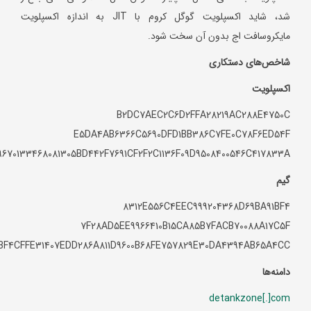
شد، شاید اکسپلویت گوگل کروم با JIT به اندازه اکسپلویت
مایکروسافت اج بدون آن سخت شود.
شاخص‌های دستکاری
اکسپلویت
B2DC7AEC2C6D2FFA28219AC288E4750C
E5DA4AB6366C5690DFD1BB386C7FE0C78F6ED54F
670133468081305BD442F7691CF2F2C1136F09D9508400546C417833A
گیم
8312E556C4EEC999204368D69BA91BF4
7F28AD5EE9966410B15CA85B7FACB70088A17C5F
BF4CFFE31407EDD286A811D9600B68FE757829E30DA4394AB65A4CC
دامنه‌ها
detankzone[.]com