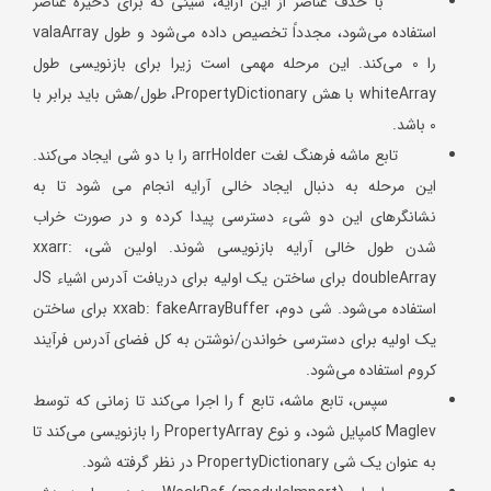
با حذف عناصر از این آرایه، شیئی که برای ذخیره عناصر
استفاده می‌شود، مجدداً تخصیص داده می‌شود و طول valaArray
را 0 می‌کند. این مرحله مهمی است زیرا برای بازنویسی طول
whiteArray با هش PropertyDictionary، طول/هش باید برابر با
0 باشد.
تابع ماشه فرهنگ لغت arrHolder را با دو شی ایجاد می‌کند.
این مرحله به دنبال ایجاد خالی آرایه انجام می شود تا به
نشانگرهای این دو شیء دسترسی پیدا کرده و در صورت خراب
شدن طول خالی آرایه بازنویسی شوند. اولین شی، xxarr:
doubleArray برای ساختن یک اولیه برای دریافت آدرس اشیاء JS
استفاده می‌شود. شی دوم، xxab: fakeArrayBuffer برای ساختن
یک اولیه برای دسترسی خواندن/نوشتن به کل فضای آدرس فرآیند
کروم استفاده می‌شود.
سپس، تابع ماشه، تابع f را اجرا می‌کند تا زمانی که توسط
Maglev کامپایل شود، و نوع PropertyArray را بازنویسی می‌کند تا
به عنوان یک شی PropertyDictionary در نظر گرفته شود.