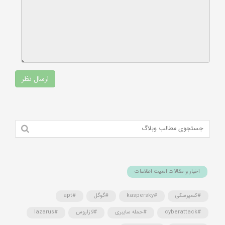
اخبار و مقالات امنیت اطلاعات
#کسپرسکی
#kaspersky
#گوگل
#apt
#cyberattack
#حمله سایبری
#لازاروس
#lazarus