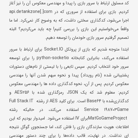
کد مسئول ارتباط با سرور بازی را پیدا و مهندسی معکوس آن را نیز آغاز
کردیم. بازی برای استفاده از سروری که در api.detankzone[.]com
اجرا می‌شود، کدگذاری سختی داشت، که به وضوح کار نمی‌کرد. اما ما
واقعاً می‌خواستیم این بازی را بررسی کنیم! چه باید می‌کردیم؟ البته
تصمیم گرفتیم سرور بازی خودمان را توسعه دهیم.
ابتدا متوجه شدیم که بازی از پروتکل Socket.IO برای ارتباط با سرور
استفاده می‌کند، بنابراین کتابخانه python-socketio را برای توسعه
سرور خود انتخاب کردیم. سپس تابعی را با لیستی از نام‌های دستورات
پشتیبانی شده (نام رویداد) پیدا و نحوه مبهم شدن آنها را مهندسی
معکوس کردیم. پس از آن، نحوه کدگذاری داده ها را مهندسی معکوس
کردیم: معلوم شد که یک JSON رمزگذاری شده با AES256 و
کدگذاری‌شده با Base64 است. برای کلید AES از رشته Full Stack IT
Service 198703Game استفاده می‌کند، در حالیکه رشته
MatGoGameProjectبرای IV استفاده می‌شود. امیدوار بودیم که این
اطلاعات هویت سازندگان بازی را فاش کند، اما جستجوی گوگل نتیجه
ای نداشت. در نهایت، قالب داده‌ها را برای چند دستور مهندسی