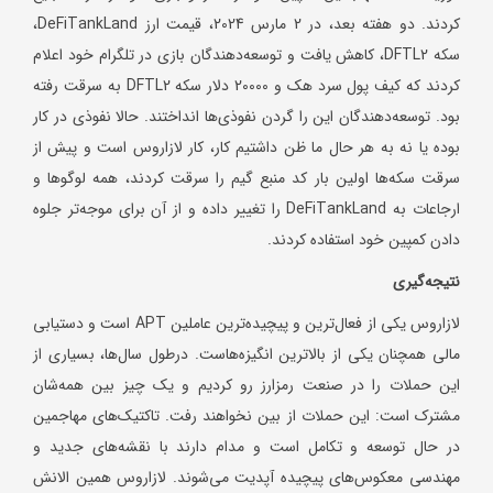
کردند. دو هفته بعد، در 2 مارس 2024، قیمت ارز DeFiTankLand،
سکه DFTL2، کاهش یافت و توسعه‌دهندگان بازی در تلگرام خود اعلام
کردند که کیف پول سرد هک و 20000 دلار سکه DFTL2 به سرقت رفته
بود. توسعه‌دهندگان این را گردن نفوذی‌ها انداختند. حالا نفوذی در کار
بوده یا نه به هر حال ما ظن داشتیم کار، کار لازاروس است و پیش از
سرقت سکه‌ها اولین بار کد منبع گیم را سرقت کردند، همه لوگوها و
ارجاعات به DeFiTankLand را تغییر داده و از آن برای موجه‌تر جلوه
دادن کمپین خود استفاده کردند.
نتیجه‌گیری
لازاروس یکی از فعال‌ترین و پیچیده‌ترین عاملین APT است و دستیابی
مالی همچنان یکی از بالاترین انگیزه‌هاست. درطول سال‌ها، بسیاری از
این حملات را در صنعت رمزارز رو کردیم و یک چیز بین همه‌شان
مشترک است: این حملات از بین نخواهند رفت. تاکتیک‌های مهاجمین
در حال توسعه و تکامل است و مدام دارند با نقشه‌های جدید و
مهندسی معکوس‌های پیچیده آپدیت می‌شوند. لازاروس همین الانش