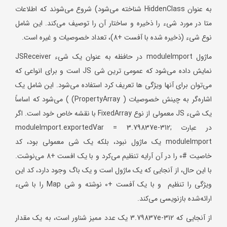
به عنوان HiddenClass شناخته می‌شود) شروع می‌شوند که اطلاعات
متا در مورد شیء را ذخیره و ساختار آن را توصیف می‌کند. این شامل
نوع شیء (ذخیره شده با آفست +8)، تعداد خصوصیات و غیره است.
ماژول moduleImport در حافظه به عنوان یک شیء JSReceiver
نمایش داده می‌شود که عمومی ترین شی JS است و برای انواعی که
می‌توان برای آنها ویژگی ها تعریف کرد استفاده می‌شود. این شامل یک
اشاره‌گر به چینش خصوصیات ( PropertyArray) ) می‌شود که اساساً
یک شیء JS معمولی از نوع FixedArray با نقشه خاص خود است. اگر
در عبارت moduleImport.exportedVar = 3.79837e-312;
moduleImport یک ماژول نبود، بلکه یک شی معمولی بود، کد
خاصیت #0 را در آن آرایه تنظیم می‌کرد و با یک افست +8 می‌نوشت.
با این حال، از آنجایی که یک ماژول است و یک باگ وجود دارد، کد این
ویژگی را تنظیم و با یک آفست +0 نوشته و شی Map را با شیء
ارائه‌شده بازنویسی می‌کند.
از آنجایی که 3.79837e-312 یک عدد ممیز شناور است، به یک مقدار