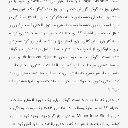
نسخه Google Chrome را هدف قرار می‌دهد، یافته‌های خود را در
همان روز به گوگل گزارش دادیم. دو روز بعد، گوگل یک به‌روزرسانی
منتشر و از ما برای کشف این حمله تشکر کرد. پس از اطلاع به گوگل در
مورد آسیب‌پذیری کشف‌شده، خط‌مشی مسئول افشای آسیب‌پذیری را
دنبال نموده و از اشتراک‌گذاری جزئیات خاص در عموم خودداری کردیم
و به کاربران زمان کافی برای اعمال پچ را ‌دادیم. این رویکرد همچنین
برای جلوگیری از اکسپلویت بیشتر توسط عوامل تهدید در نظر گرفته
شده است. گوگل با مسدود کردن detankzone[.]com و سایر
وب‌سایت‌های مرتبط با این کمپین، اقدامات بیشتری انجام داد و
اطمینان داد هر کسی که تلاش می‌کند به این سایت‌ها دسترسی پیدا
کند - حتی بدون محصولات ما - در مورد ماهیت مخرب آنها هشدار داده
می‌شود.
در حالی که ما به درخواست گوگل برای یک دوره افشای مشخص
احترام گذاشتیم، مایکروسافت در 28 می 2024 یک پست وبلاگی با
عنوان Moonstone Sleet به عنوان بازیگر جدید تهدید کره شمالی با
کوله‌باری از ترفندها ظاهر شد که تا حدی یافته‌های ما را فاش کرد. طبق