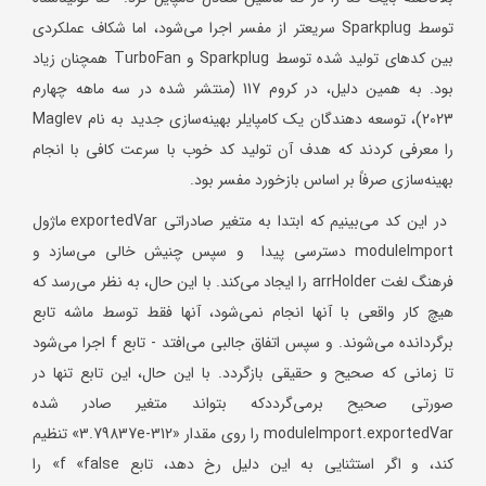
توسط Sparkplug سریعتر از مفسر اجرا می‌شود، اما شکاف عملکردی
بین کدهای تولید شده توسط Sparkplug و TurboFan همچنان زیاد
بود. به همین دلیل، در کروم 117 (منتشر شده در سه ماهه چهارم
2023)، توسعه دهندگان یک کامپایلر بهینه‌سازی جدید به نام Maglev
را معرفی کردند که هدف آن تولید کد خوب با سرعت کافی با انجام
بهینه‌سازی صرفاً بر اساس بازخورد مفسر بود.
در این کد می‌بینیم که ابتدا به متغیر صادراتی exportedVar ماژول
moduleImport دسترسی پیدا و سپس چنیش خالی می‌سازد و
فرهنگ لغت arrHolder را ایجاد می‌کند. با این حال، به نظر می‌رسد که
هیچ کار واقعی با آنها انجام نمی‌شود، آنها فقط توسط ماشه تابع
برگردانده می‌شوند. و سپس اتفاق جالبی می‌افتد - تابع f اجرا می‌شود
تا زمانی که صحیح و حقیقی بازگردد. با این حال، این تابع تنها در
صورتی صحیح برمی‌گرددکه بتواند متغیر صادر شده
moduleImport.exportedVar را روی مقدار «3.79837e-312» تنظیم
کند، و اگر استثنایی به این دلیل رخ دهد، تابع f «false» را