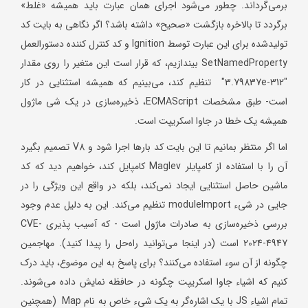
برمی‌گرداند. چطور می‌شود اجرای همان عبارت باید همیشه «غلط»
برگردد تا بالاخره بازگشت «صحیح» داشته باشد؟ اگر نگاهی به بایت کد
تولیدشده برای این عبارت توسط Ignition و کد کنترل کننده دستورالعمل
SetNamedProperty بیندازیم، که قرار است این متغیر را روی مقدار
"3.79837e-312" تنظیم کند، می‌بینیم که همیشه استثنایی در کار
است- طبق مشخصات ECMAScript، ذخیره‌سازی در یک شی ماژول
همیشه یک خطا در جاوا اسکریپت است.
اما اگر منتظر بمانیم تا این بایت کد بارها اجرا شود و V8 تصمیم بگیرد
آن را با استفاده از کامپایلر Maglev کامپایل کند، خواهیم دید که کد
ماشین حاصل استثنایی ایجاد نمی‌کند، بلکه در واقع این ویژگی را در
جایی در شیء moduleImport تنظیم می‌کند. این به دلیل عدم وجود
بررسی ذخیره‌سازی به صادرات ماژول است - که آسیب پذیری CVE-
2024-4947 است (در اینجا می‌توانید راه‌حل را پیدا کنید). مهاجمین
چگونه از آن سوء استفاده می‌کنند؟ برای پاسخ به این موضوع، باید درک
کنیم که اشیاء جاوا اسکریپت چگونه در حافظه نمایش داده می‌شوند.
تمام اشیاء JS با یک اشاره‌گر به یک شیء خاص به نام Map (همچنین