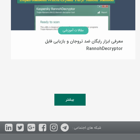
مقالات آموزشی
معرفی ابزار رایگان ضد تروجان و بازیابی فایل
RannohDecryptor
20 بهمن 1393
بیشتر
شبکه های اجتماعی :