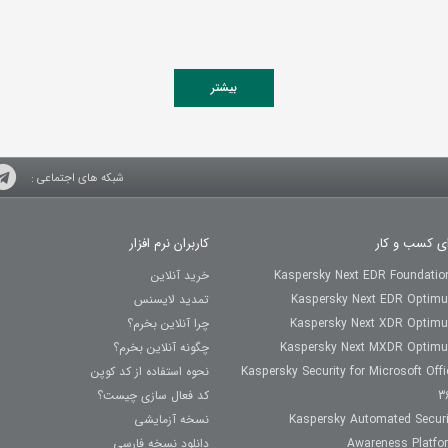
بیشتر
شبکه های اجتماعی :
ای کسب و کار
کاربران نرم افزار
Kaspersky Next EDR Foundatio
خرید آنلاین
Kaspersky Next EDR Optim
تمدید لایسنس
Kaspersky Next XDR Optim
چرا آنلاین بخرم؟
Kaspersky Next MXDR Optim
چگونه آنلاین بخرم؟
Kaspersky Security for Microsoft Offi
نحوه استفاده از کد کوپن
3
کد فعال سازی چیست؟
Kaspersky Automated Securi
نسخه آزمایشی
Awareness Platfo
دانلود نسخه فارسی