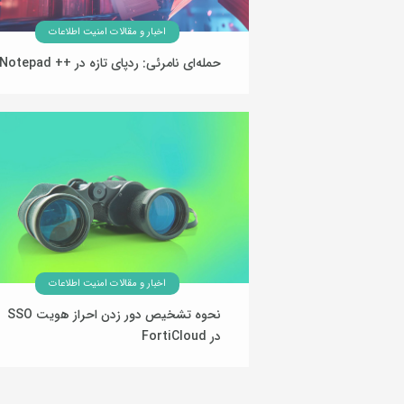
اخبار و مقالات امنیت اطلاعات
حمله‌ای نامرئی: ردپای تازه در ++ Notepad
21 بهمن 1404
اخبار و مقالات امنیت اطلاعات
نحوه تشخیص دور زدن احراز هویت SSO
در FortiCloud
18 بهمن 1404