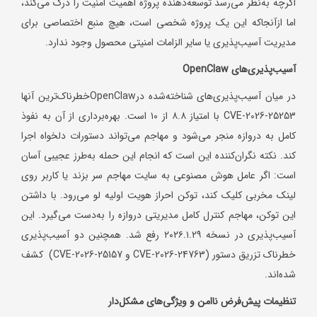
اگرچه به‌نظر می‌رسد توسعه‌دهنده پروژه اهمیت امنیت را درک می‌کند،
اما ازآنجاکه این یک پروژه شخصی است، هیچ منبع اختصاصی برای
مدیریت آسیب‌پذیری یا سایر الزامات امنیتی محصول وجود ندارد.
آسیب‌پذیری‌های
OpenClaw
در میان آسیب‌پذیری‌های شناخته‌شده درOpenClawخطرناک‌ترین آنها
CVE-2026-25253 با امتیاز ۸.۸ از ۱۰ است. بهره‌برداری از آن به نفوذ
کامل به دروازه منجر می‌شود و مهاجم می‌تواند دستورات دلخواه اجرا
کند. نکته نگران‌کننده این است که انجام این حمله به‌طرز عجیبی آسان
است: اگر عامل هوش مصنوعی به سایت مهاجم سر بزند یا کاربر روی
لینک مخربی کلیک کند، توکن احراز هویت اولیه لو می‌رود. با داشتن
این توکن، مهاجم کنترل کامل مدیریتی دروازه را به‌دست می‌گیرد. این
آسیب‌پذیری در نسخه ۲۰۲۶.۱.۲۹ رفع شد. همچنین دو آسیب‌پذیری
خطرناک تزریق دستور (CVE-2026-24763 و CVE-2026-25157) کشف
شده‌اند.
تنظیمات پیش‌فرض ناامن و ویژگی‌های مشکل‌دار