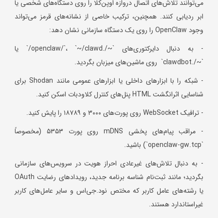
می‌توانند تلاش‌های اتصال دروازه اوپن‌کلا را روی دستگاه‌های شخصی یا
ابر ردیابی کنند. همچنین، ترکیب خاصی از نشانه‌های قرمز می‌تواند
وجود OpenClaw را روی یک دستگاه سازمانی نشان دهد:
- به دنبال دایرکتوری‌های `~/.openclaw/`، `~/clawd/` یا
`~/.clawdbot` روی ماشین‌های میزبان بگردید.
- شبکه را با ابزارهای داخلی یا ابزارهای عمومی مانند Shodan برای
شناسایی اثرانگشت HTML پنل‌های کنترل کلاودبات اسکن کنید.
- ترافیک WebSocket روی پورت‌های ۳۰۰۰ و ۱۸۷۸۹ را پایش کنید.
- مراقب پیام‌های پخشی mDNS روی پورت ۵۳۵۳ (مخصوصاً
`openclaw-gw.tcp`) باشید.
- به دنبال تلاش‌های غیرعادی احراز هویت در سرویس‌های سازمانی
بگردید؛ مانند ثبت‌نام شناسه برنامه جدید، رویدادهای رضایت OAuth
یا رشته‌های عامل کاربر که مختص نود.جی‌اس و سایر عامل‌های کاربر
غیراستاندارد هستند.