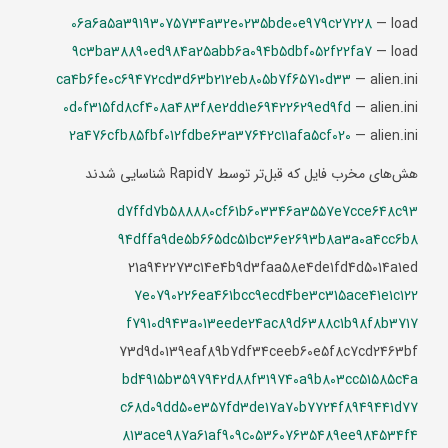
06a6a5a39193075734a32e0235bde0e979c27228
— load
9c3ba38890ed984a25abb6a094b5dbf052f22fa7
— load
ca4b6fe0c69472cd3d63b212eb805b7f65710d33
— alien.ini
0d0f315fd8cf408a483f8e2dd1e69422629ed9fd
— alien.ini
2a476cfb85fbf012fdbe63a37642c11afa5cf020
— alien.ini
هش‌های مخرب فایل که قبل‌تر توسط Rapid7 شناسایی شدند
d7ffd7b588880cf61b603346a3557e7cce648c93
94dffa9de5b665dc51bc36e2693b8a3a0a4cc6b8
21a942273c14e4b9d3faa58e4de1fd4d5014a1ed
7e0790226ea461bcc9ecd4be3c315ace41e1c122
f7910d943a013eede24ac89d6388c1b98f8b3717
73d9d0139eaf89b7df34ceeb60e5f8c7cd2463bf
bd4915b3597942d88f319740a9b803cc51585c4a
c68d09dd50e357fd3de17a70b7724f8949441d77
813ace987a61af909c053607635489ee984534f4