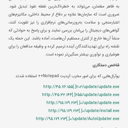
به ظاهر مطمئن، می‌تواند به خطرناک‌ترین نقطه نفوذ تبدیل شود.
ضروری است که سازمان‌ها علاوه بر دفاع از محیط داخلی، مکانیزم‌های
اعتبارسنجی و سلامت به‌روزرسانی‌های نرم‌افزاری را نیز تقویت کنند،
گواهی‌های دیجیتال را بی‌امان بررسی نمایند و برای پاسخ به حوادثی که
منشأ آن‌ها خارج از کنترل مستقیم آن‌هاست، آماده باشند. این حمله یک
نقشه راه برای تهدیدکنندگان آینده ترسیم کرده و وظیفه مدافعان را برای
هوشیاری و نوآوری بیشتر سنگین‌تر نموده است.
شاخص دستکاری
یوآرال‌هایی که برای امور مخرب آپدیت Notepad++ استفاده شدند
http://45.76.155[.]202/update/update.exe
http://45.32.144[.]255/update/update.exe
http://95.179.213[.]0/update/update.exe
http://95.179.213[.]0/update/install.exe
http://95.179.213[.]0/update/AutoUpdater.exe