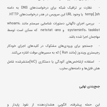
- نظارت بر ترافیک شبکه برای درخواست‌های DNS به دامنه
temp[.]sh یا وجود URL این سرویس در هدر درخواست‌های HTTP.
- بررسی اجرای ناگهانی دستورات شناسایی سیستم مانند whoami،
systeminfo، tasklist و netstat -ano که ممکن است توسط
مهاجمان اجرا شده باشد.
- جستجو برای ورودی‌های مشکوک در کلیدهای اجرای خودکار
رجیستری ویندوز (مانند Run ) که به مسیرهای موقت اشاره می‌کنند.
- استفاده ازشاخص‌های آلودگی یا دستکاری (IoC)منتشرشده شامل
هش فایل‌ها و دامنه‌های مخرب.
جمع‌بندی نهایی
این حمله پیشرفته، الگویی هشداردهنده از نفوذ پایدار و