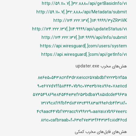
http://59.110.7[.]32:8880/api/getBasicInfo/v1
http://59.110.7[.]32:8880/api/Metadata/submit
http://124.222.137[.]114:9999/3yZR31VK
http://124.222.137[.]114:9999/api/updateStatus/v1
http://124.222.137[.]114:9999/api/Info/submit
https://api.wiresguard[.]com/users/system
https://api.wiresguard[.]com/api/getInfo/v1
هش‌های مخرب updater.exe
8e6e505438c21f3d281e1cc257abdbf7223b7f5a
90e677d7ff5844407b9c073e3b7e896e078e11cd
573549869e84544e3ef253bdba79851dcde4963a
13179c8f19fbf3d8473c49983a199e6cb4f318f0
4c9aac447bf732acc97992290aa7a187b967ee2c
821c0cafb2aab0f063ef7e313f64313fc81d46cd
هش‌های فایل‌های مخرب کمکی