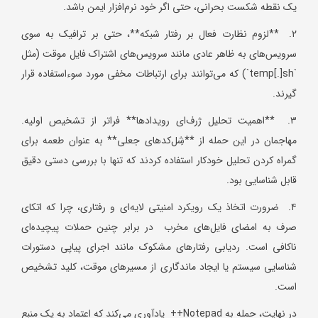
یک نقطه شکست بحرانی، حتی اگر خود نرم‌افزار ایمن باشد.
۲. **لزوم نظارت فعال بر رفتار شبکه**، حتی بر ترافیک به سوی
سرویس‌های به ظاهر عادی مانند سرویس‌های اشتراک فایل موقت (مثل
`temp[.]sh`) که می‌توانند برای ارتباطات مخفی مورد سوءاستفاده قرار
گیرند.
۳. **اهمیت تحلیل ژرف‌ای رویدادها** فراتر از تشخیص اولیه.
مهاجمان در این حمله از **شِل‌کدهای جعلی** به عنوان طعمه برای
گمراه کردن تحلیل خودکار استفاده کردند که تنها با بررسی دستی دقیق
قابل شناسایی بود.
۴. ضرورت اتخاذ یک رویکرد امنیتی لایه‌ای و رفتاری، چرا که اتکای
صرف به امضای فایل‌های مخرب در برابر چنین حملات پیچیده‌ای
ناکافی است. ردیابی رفتارهای مشکوک مانند اجرای پیاپی دستورات
شناسایی سیستم یا ایجاد ماندگاری از مسیرهای موقت، کلید تشخیص
است.
در نهایت، حمله به Notepad++ یادآوری می‌کند که اعتماد به یک منبع