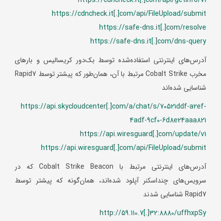
https://cdncheck.it[.]com/api/FileUpload/submit
https://safe-dns.it[.]com/resolve
https://safe-dns.it[.]com/dns-query
آدرس‌های اینترنتی استفاده‌شده توسط بک‌دور کریسالیس و بارهای
مخرب Cobalt Strike مرتبط با آن، همان‌طور که پیشتر توسط Rapid7
شناسایی شده‌اند
https://api.skycloudcenter[.]com/a/chat/s/70521ddf-a2ef-
4adf-9cf0-6d8e24aaa821
https://api.wiresguard[.]com/update/v1
https://api.wiresguard[.]com/api/FileUpload/submit
آدرس‌های اینترنتی مرتبط با Cobalt Strike Beacon که در
سرویس‌های چنداسکنر آپلود شده‌اند، همان‌گونه که پیشتر توسط
Rapid7 شناسایی شدند
http://59.110.7[.]32:8880/uffhxpSy