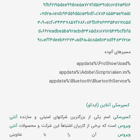
9fbf2195dee991b1e5a727fd51391dcc2d7a4b16
07d2a01e1dc94d59d5ca3bdf0c7848553ae91a51
3090ecf034337857f786084fb14e63354e271c5d
d0662eadbe5ba92acbd3485d8187112543bcfbf5
9c0eff4deeb626730ad6a05c85eb138df48372ce
مسیرهای آلوده
%appdata%\ProShow\load
%appdata%\Adobe\Scripts\alien.ini
%appdata%\Bluetooth\BluetoothService
کسپرسکی آنلاین (ایدکو)
کسپرسکی
اسم یکی از بزرگترین شرکتهای امنیتی و سازنده
آنتی
ویروس
است که برخی از کاربران اشتباهاً این شرکت و محصولات
آنتی
ویروس
آن را با عناوینی