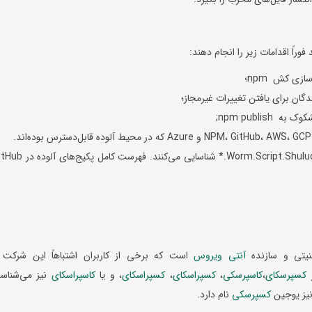
 فوراً اقدامات زیر را انجام دهند:
ازی کش npm؛
npm publi;
راه‌کارهای امنیتیکسپرسکیاین تهدید را با عنوان Worm.Script.Shulud.* شناسایی می‌کنند. فهرست
منیتی و سازنده
آنتی ویروس
است که برخی از کاربران اشتباهاً این شرکت 
ر
کسپرسکای
،
کاسپرسکی
،
کسپراسکای
،
کسپراسکای
، و یا
کاسپراسکای
نیز می‌شناسد
نیز یوجین
کسپرسکی
نام دارد.