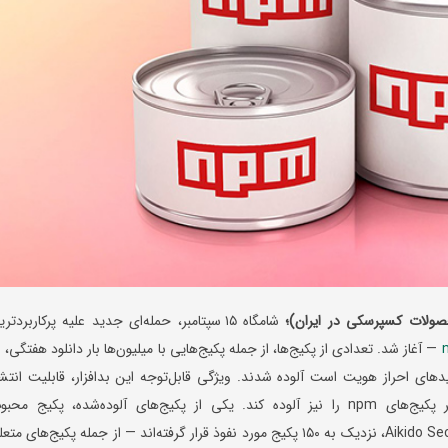
صولات کسپرسکی در ایران)؛
شامگاه ۱۵ سپتامبر، حمله‌ای جدید علیه پرکاربردتر
— آغاز شد. تعدادی از پکیج‌ها، از جمله پکیج‌هایی با میلیون‌ها بار دانلود هفتگی، ب
ای احراز هویت است آلوده شدند. ویژگی قابل‌توجه این بدافزار، قابلیت انتشا
خودکار آن است؛ به‌گونه‌ای که می‌تواند سایر پکیج‌های npm را نیز آلوده کند. یکی از پکیج‌های آلوده‌شده، پکیج مح
@ctrl/tinycolor است. به گفته‌ی شرکت Aikido Security، نزدیک به ۱۵۰ پکیج مورد نفوذ قرار گرفته‌اند — از جمله پکیج‌های م