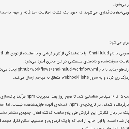
می»علامت‌گذاری می‌شوند که خود یک نشت اطلاعات جداگانه و مهم به‌حسا
راج می‌شود:
از طریق مخزن GitHub: بدافزار، یک مخزن عمومی با نام Shai-Hulud را به‌نمایندگی از کاربر قربا
از طریق GitHub Actions: اسکریپت، یک ورک‌فلو جدید با نام hub/workflows/shai-hulud-workflow.yml
آلودگی پکیج tinycolor و ده‌ها پکیج دیگر در شب ۱۵ تا ۱۶ سپتامبر شناسایی شد. تا صبح روز بعد، مدیریت npm فرآیند
آغاز کرد و نسخه‌های آلوده به نسخه‌های سالم بازگردانده شدند. در تاریخچه‌ی npm، نسخه‌ی آلوده قابل‌مشاهده نیست، اما 
جه به اینکه در زمان نگارش این گزارش طی پنج ساعت گذشته اعلان جدیدی منتشر نشده
 شده است. با این حال، از آنجا که با یک کرمروبه‌رو هستیم، امکان تکرار مجدد آ