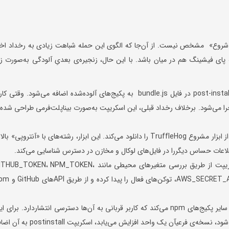
ی شروع» مشخص نیست. از آن‌جا که الگوی این حمله شباهت زیادی به رخداد اخی
احتمال می‌رود که پای فیشینگ هم در میان باشد. با این حال، زنجیره‌ی بعدیِ آلودگی به‌صورت ز
کد مخرب به‌شکل یک اسکریپت post-installation در فایل bundle.js به پکیج‌های آلوده‌شده اضافه می‌شود. وقتی ک
را می‌شود. برخلاف رخداد قبلی، این اسکریپت به‌صورت بیناپلت‌فرمی طراحی شده 
اسکریپت، نسخه‌ی مناسب سیستم‌عامل از ابزار مشروع TruffleHog را دانلود می‌کند. این ابزار، رشته‌های با «آنتروپی» بال
علاوه بر استفاده از TruffleHog، اسکریپت از طریق بررسی متغیرهای محیطی مانند UB_TOKEN، NPM_TOKEN
AWS_ACCESS_KEY_ID و AWS_SECRET_ACCESS_KEY، توکن‌های فعال را پی
در ادامه، اسکریپت اقدام به آلوده‌سازی سایر پکیج‌های npm می‌کند که کاربر قربانی به آن‌ها دسترسی انتشاردارد. برای 
کار، نسخه‌ی فعلی پکیج از npm دریافت می‌شود، نسخه‌ی فرعیآن یک واحد افزایش می‌یابد، اسکریپت stall