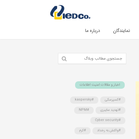
نمایندگان
درباره ما
اخبار و مقالات امنیت اطلاعات
#کسپرسکی
#kaspersky
#تهدید سایبری
#NPM
#Cyber security
#واکنش به رخداد
#کرم