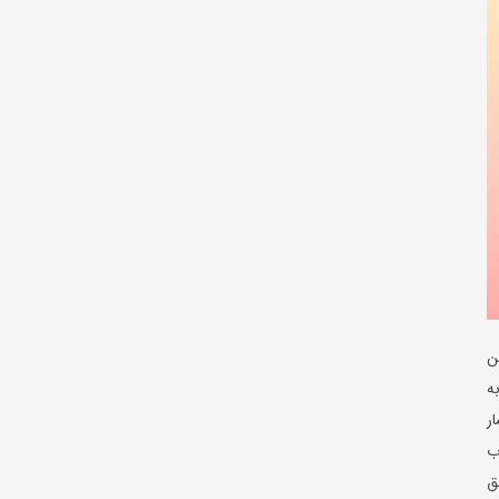
ین
ه
ر
بوب
تعلق