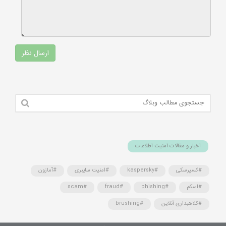
اخبار و مقالات امنیت اطلاعات
#کسپرسکی
#kaspersky
#امنیت سایبری
#آمازون
#اسکم
#phishing
#fraud
#scam
#کلاهبداری آنلاین
#brushing