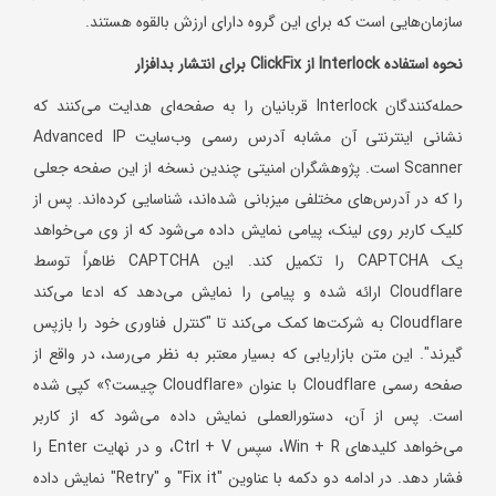
سازمان‌هایی است که برای این گروه دارای ارزش بالقوه هستند.
نحوه استفاده
Interlock
از
ClickFix
برای انتشار بدافزار
حمله‌کنندگان Interlock قربانیان را به صفحه‌ای هدایت می‌کنند که
نشانی اینترنتی آن مشابه آدرس رسمی وب‌سایت Advanced IP
Scanner است. پژوهشگران امنیتی چندین نسخه از این صفحه جعلی
را که در آدرس‌های مختلفی میزبانی شده‌اند، شناسایی کرده‌اند. پس از
کلیک کاربر روی لینک، پیامی نمایش داده می‌شود که از وی می‌خواهد
یک CAPTCHA را تکمیل کند. این CAPTCHA ظاهراً توسط
Cloudflare ارائه شده و پیامی را نمایش می‌دهد که ادعا می‌کند
Cloudflare به شرکت‌ها کمک می‌کند تا "کنترل فناوری خود را بازپس
گیرند". این متن بازاریابی که بسیار معتبر به نظر می‌رسد، در واقع از
صفحه رسمی Cloudflare با عنوان «Cloudflare چیست؟» کپی شده
است. پس از آن، دستورالعملی نمایش داده می‌شود که از کاربر
می‌خواهد کلیدهای Win + R، سپس Ctrl + V، و در نهایت Enter را
فشار دهد. در ادامه دو دکمه با عناوین "Fix it" و "Retry" نمایش داده