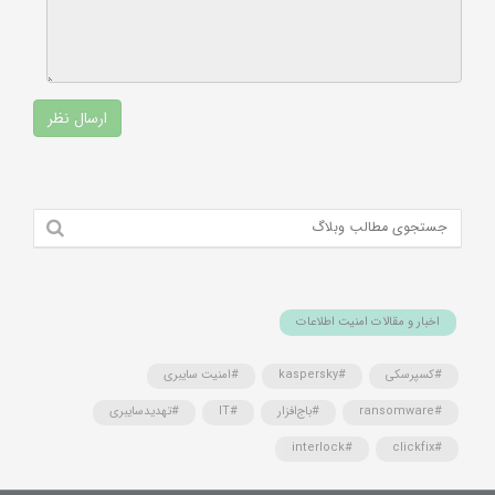
اخبار و مقالات امنیت اطلاعات
#کسپرسکی
#kaspersky
#امنیت سایبری
#ransomware
#باج‌افزار
#IT
#تهدیدسایبری
#interlock
#clickfix