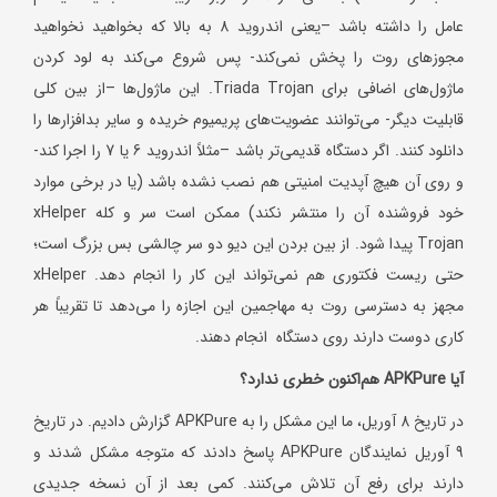
عامل را داشته باشد –یعنی اندروید 8 به بالا که بخواهید نخواهید
مجوزهای روت را پخش نمی‌کند- پس شروع می‌کند به لود کردن
ماژول‌های اضافی برای Triada Trojan. این ماژول‌ها –از بین کلی
قابلیت‌ دیگر- می‌توانند عضویت‌های پریمیوم خریده و سایر بدافزارها را
دانلود کنند. اگر دستگاه قدیمی‌تر باشد –مثلاً اندروید 6 یا 7 را اجرا کند-
و روی آن هیچ آپدیت امنیتی هم نصب نشده باشد (یا در برخی موارد
خود فروشنده آن را منتشر نکند) ممکن است سر و کله xHelper
Trojan پیدا شود. از بین بردن این دیو دو سر چالشی بس بزرگ است؛
حتی ریست فکتوری هم نمی‌تواند این کار را انجام دهد. xHelper
مجهز به دسترسی روت به مهاجمین این اجازه را می‌دهد تا تقریباً هر
کاری دوست دارند روی دستگاه انجام دهند.
آیا
APKPure
هم‌اکنون خطری ندارد؟
در تاریخ 8 آوریل، ما این مشکل را به APKPure گزارش دادیم. در تاریخ
9 آوریل نمایندگان APKPure پاسخ دادند که متوجه مشکل شدند و
دارند برای رفع آن تلاش می‌کنند. کمی بعد از آن نسخه جدیدی