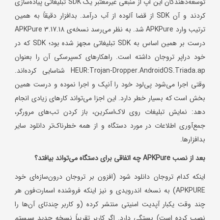
توسعه‌دهندگان این اپ از منبعی غیرمعتبر یک SDK تبلیغاتی پیاده‌سازی
کردند و آن SDK از قضا آلوده از آب درآمد. بدافزار دقیقاً به همین
ترتیب وارد APKPure شد. به نظر می‌رسد نسخه‌ی 3.17.18 APKPure
درست بر همین اساس به SDK تبلیغاتی مجهز شده بود؛ SDK که در
خود دراپر تروجان داشته است. راهکارهای کسپرسکی آن را بعنوان
HEUR:Trojan-Dropper.AndroidOS.Triada.ap شناسایی کرده‌اند.
وقتی اجرا می‌شود پی‌لود خود را آنپک و اجرا نموده و درست همین
بخش است که بسیار خطر دارد. این اجزا می‌تواند کارهای زیادی انجام
دهد: نمایش تبلیغات روی لاک‌اسکرین، باز کردن تب‌های مرورگر،
جمع‌آوری اطلاعات در مورد دستگاه و از همه خطرناک‌تر دانلود سایر
بدافزارها.
بعد از نصب
APKPure
چه اتفاقی برای دستگاه می‌تواند بیافتد؟
اینکه کدام تروجان دانلود شود (افزون بر تروجان درون‌سازه‌ای خود
APKPURE) به نسخه اندرویدی و نیز اینکه فروشنده اسمارت‌فون هر
چند وقت یکبار آپدیت امنیتی منتشر کرده (و کاربر چندتای آن‌ها را
نصب کرده است) بستگی دارد. اگر کاربر تقریباً نسخه جدید سیستم