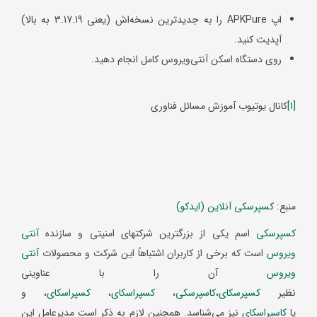
اپ APKPure را به جدیدترین نسخه‌اش (یعنی 3.17.19 به بالا)
آپدیت کنید.
روی دستگاه اسکن آنتی‌ویروس کامل انجام دهید.
[1]
کانال یوتیوب آموزش مسائل فناوری
منبع:
کسپرسکی آنلاین (ایدکو)
کسپرسکی
اسم یکی از بزرگترین شرکتهای امنیتی و سازنده
آنتی
ویروس
است که برخی از کاربران اشتباهاً این شرکت و محصولات
آنتی
ویروس
آن را با عناوینی
نظیر
کسپرسکای
،
کاسپرسکی
،
کسپراسکای
،
کسپراسکای
، و
یا
کاسپراسکای
نیز می‌شناسد. همچنین لازم به ذکر است مدیرعامل این