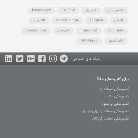
#کسپرسکی
#بدافزار
#Trojan
#kaspersky
#گوگل
#google
#vulnerability
#اندروید
#android
#malware
#تروجان
#googleplay
#اپ استور
#APKPure
شبکه های اجتماعی :
برای کاربردهای خانگی
کسپرسکی استاندارد
کسپرسکی پلاس
کسپرسکی پریمیوم
کسپرسکی استاندارد برای موبایل
کسپرسکی امنیت کودکان