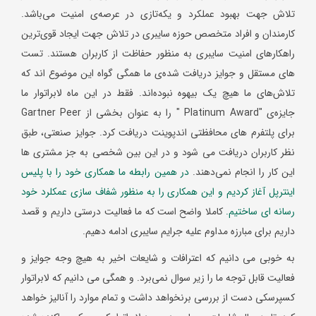
تلاش جهت بهبود عملکرد و یکه‌تازی در عرصه‌ی امنیت می‌باشد.
کارمندان و افراد متخصص حوزه سایبری در تلاش جهت ایجاد قوی‌ترین
راهکارهای امنیت سایبری به منظور حفاظت از کاربران هستند. تست
های مستقل و جوایز دریافت شده‌ی ما همگی گواه این موضوع اند که
تلاش‌های ما هیچ یک بیهوه نبوده‌اند. فقط در این ماه لابراتوار ما
جایزه‌ی "
Platinum Award
" را به عنوان بخشی از
Gartner Peer
برای پلتفرم های محافظتی اندپوینت دریافت کرد. جوایز صنعتی، طبق
نظر کاربران دریافت می شود و در این بین شخصی به جز مشتری ها
این کار را انجام نمی‌دهند.
در همین رابطه ما همکاری خود را با پلیس
اینترپل آغاز کردیم و این همکاری را به منظور شفاف سازی عمکلرد خود
رسانه ای ساختیم.
کاملا واضح است که ما فعالیت درستی داریم و قصد
داریم برای مبارزه مداوم علیه
جرایم سایبری
ادامه دهیم.
به خوبی می دانیم که اعترافات و شایعات اخیر به هیچ وجه جوایز و
فعالیت قابل توجه ما را زیر سوال نمی‌برد. و همگی می دانیم که لابراتوار
کسپرسکی دست از بررسی برنخواهد داشت و تمام موارد را آنالیز خواهد