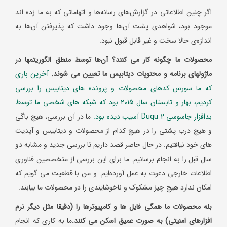
اگر چنین اطلاعاتی در گزارش‌های رسانه‌ها و اتهاماتی که به ما زده اند
موجود بود، شواهدی پشت آن‌ها وجود داشت که پذیرفتن آن‌ها به
اندازه‌ی حالا سخت و غیر قابل قبول نبود.
محصولات ما چگونه کار می کنند؟ آن‌ها توسط منطق الگوریتم
ها در
ماژول
های برنامه و محتویات دیتابیس ما تعیین می شوند.
آخرین باری
که ما سورس کدهای محصولات و پرونده های دیتابیس را بررسی
کردیم، بهار و تابستان سال 2015 بود که شبکه های شخصی ما توسط
بدافزار جاسوسی
Duqu 2
آسیب دیده بود.
ما در آن بررسی، هیچ باگی
و هیچ درب پشتی را در هیچ کدام از محصولات و دیتابیس و آپدیت
های خود نیافتیم. در حال حاضر قصد داریم تا بررسی جدید و مشابه دو
سال قبل را به انجام برسانیم. ما برای این بررسی از متخصصین فناوری
اطلاعات خارجی دعوت به عمل آورده‌ایم. و من با قطعیت می گویم که
امکان ندارد هیچ چیز مشکوک و ناخوشایندی را در محصولات ما بیابند.
بله محصولات ما همگی فایل ها و کامپیوترها را (دقیقا مثل دیگر نرم
افزارهای امنیتی) به صورت عمیق اسکن می کنند.
ما به کاری که انجام