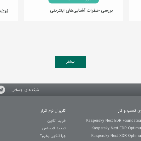
بررسی خطرات آشنایی‌های اینترنتی
زوج‌ی
24 بهمن 1402
بیشتر
شبکه های اجتماعی :
ای کسب و کار
کاربران نرم افزار
Kaspersky Next EDR Foundatio
خرید آنلاین
Kaspersky Next EDR Optim
تمدید لایسنس
Kaspersky Next XDR Optim
چرا آنلاین بخرم؟