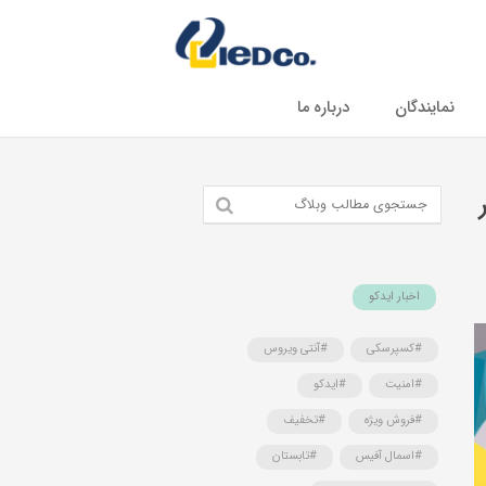
نمایندگان
درباره ما
اخبار ایدکو
#کسپرسکی
#آنتی ویروس
#امنیت
#ایدکو
#فروش ویژه
#تخفیف
#اسمال آفیس
#تابستان