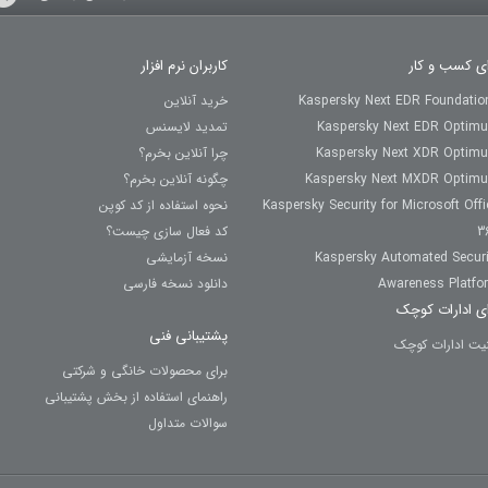
ای کسب و کار
کاربران نرم افزار
Kaspersky Next EDR Foundatio
خرید آنلاین
Kaspersky Next EDR Optim
تمدید لایسنس
Kaspersky Next XDR Optim
چرا آنلاین بخرم؟
Kaspersky Next MXDR Optim
چگونه آنلاین بخرم؟
Kaspersky Security for Microsoft Offi
نحوه استفاده از کد کوپن
3
کد فعال سازی چیست؟
Kaspersky Automated Securi
نسخه آزمایشی
Awareness Platfo
دانلود نسخه فارسی
ای ادارات کوچک
پشتیبانی فنی
نیت ادارات کوچک
برای محصولات خانگی و شرکتی
راهنمای استفاده از بخش پشتیبانی
سوالات متداول